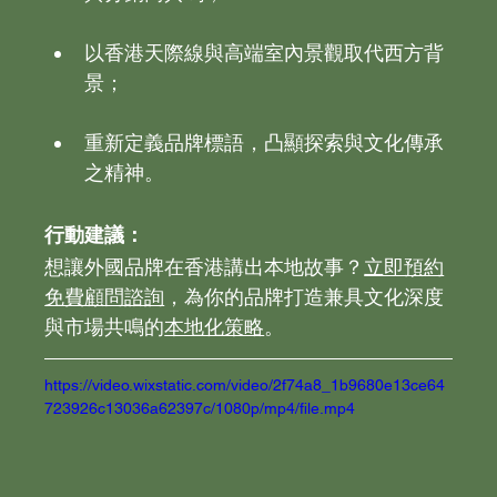
以香港天際線與高端室內景觀取代西方背
景；
重新定義品牌標語，凸顯探索與文化傳承
之精神。
行動建議：
想讓外國品牌在香港講出本地故事？
立即預約
免費顧問諮詢
，為你的品牌打造兼具文化深度
與市場共鳴的
本地化策略
。
https://video.wixstatic.com/video/2f74a8_1b9680e13ce64
723926c13036a62397c/1080p/mp4/file.mp4