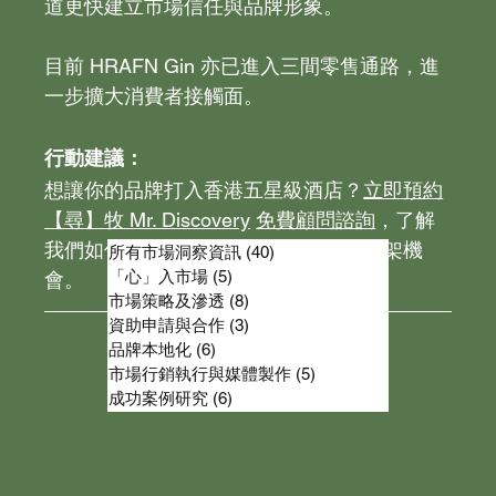
道更快建立市場信任與品牌形象。
目前 HRAFN Gin 亦已進入三間零售通路，進
一步擴大消費者接觸面。
行動建議：
想讓你的品牌打入香港五星級酒店？
立即預約
【尋】牧 Mr. Discovery
免費顧問諮詢
，了解
我們如何協助國際品牌高效取得酒店上架機
所有市場洞察資訊
(40)
40 篇文章
「心」入市場
(5)
5 篇文章
會。
市場策略及滲透
(8)
8 篇文章
資助申請與合作
(3)
3 篇文章
品牌本地化
(6)
6 篇文章
市場行銷執行與媒體製作
(5)
5 篇文章
成功案例研究
(6)
6 篇文章