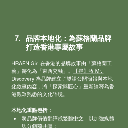
品牌本地化：為蘇格蘭品牌
打造香港專屬故事
HRAFN Gin 在香港的品牌故事由「蘇格蘭工
藝」轉化為「東西交融」。
【尋】牧 Mr. 
Discovery
 為品牌建立了雙語公關簡報與
本地
化敘事內容
，將「探索與匠心」重新詮釋為香
港觀眾熟悉的文化語境。
本地化重點包括：
將品牌價值翻譯成
繁體中文
，以加強媒體
與分銷商共鳴；