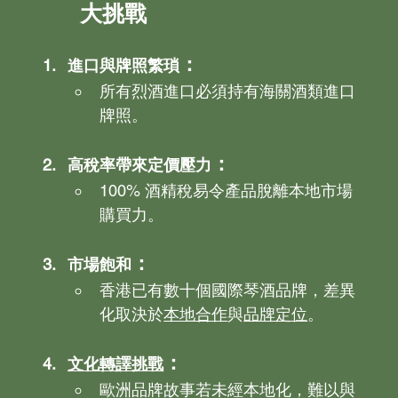
大挑戰
：
進口與牌照繁瑣
所有烈酒進口必須持有海關酒類進口
牌照。
：
高稅率帶來定價壓力
100% 酒精稅易令產品脫離本地市場
購買力。
：
市場飽和
香港已有數十個國際琴酒品牌，差異
化取決於
本地合作
與
品牌定位
。
：
文化轉譯挑戰
歐洲品牌故事若未經本地化，難以與