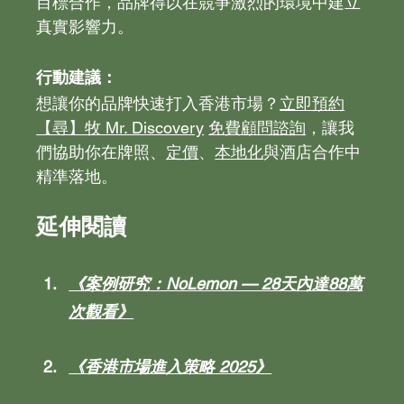
目標合作，品牌得以在競爭激烈的環境中建立
真實影響力。
行動建議：
想讓你的品牌快速打入香港市場？
立即預約
【尋】牧 Mr. Discovery
免費顧問諮詢
，讓我
們協助你在牌照、
定價
、
本地化
與酒店合作中
精準落地。
延伸閱讀
《案例研究：NoLemon — 28天內達88萬
次觀看》
《香港市場進入策略 2025》