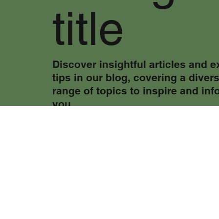
title
Discover insightful articles and e
tips in our blog, covering a diver
range of topics to inspire and in
you.