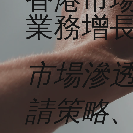
業務增
市場滲
請策略