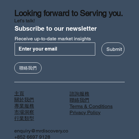
Looking forward to Serving you.
Let's talk!
Subscribe to our newsletter
Receive up-to-date market insights
Submit
聯絡我們
主頁
諮詢服務
關於我們
聯絡我們
專業服務
Terms & Conditions
市場洞察
Privacy Policy
行業類型
enquiry@mrdiscovery.co
+852 6697 9128